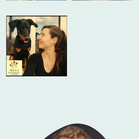
Sarah BAILLOT
Céline BRISSET
MA-LA
Vous trouverez une description détaillée de chaque praticien ci-
dessous .