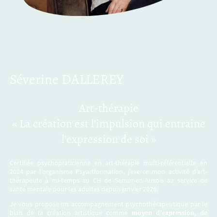
Séverine DALLEREY
Art-thérapie
« La création est l’impulsion qui entraine
l’expression de soi »
Certifiée psychopraticienne en art-thérapie multi-référentielle en
2024 par l’organisme Psyartformation, j’exerce mon activité d’art-
thérapeute à mi-temps au CH de Semur-en-Auxois au service de
santé mentale pour les adultes depuis janvier 2026.
Je vous propose un accompagnement psychothérapeutique par le
biais de la création artistique comme
moyen d’expression, de