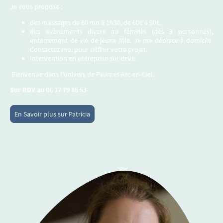
Je vous propose :
des massages de 60 mn à 1h30, de 60€ à 90€.
des
évènements divers au féminin (dès 3 personnes),
enterrement de vie de jeune fille. Je me déplace à domicile.
Contactez moi pour définir votre projet.
Intervention en entreprise sur devis.
Bienvenue dans l’univers de Paumes Arc-en-Ciel.
Sur RDV au 06 17 79 85 53
En Savoir plus sur Patricia