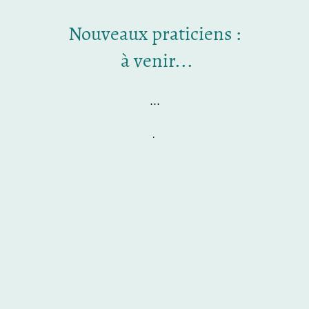
Nouveaux praticiens :
à venir...
...
.
Précautions
Les professionnels de la Maison de thérapeutes utilisent des
méthodes dites "soins non conventionnels" . Parfois appelées
"médecines complémentaires ou alternatives".