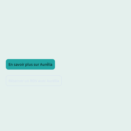
Disponible et attentive, su
ivi santé et bien être, concret et adapté à
votre quotidien.
Diplômée du Master en Gestion de
Conseillère en patrimoine
:
Patrimoine, je construis avec vous la stratégie financière
adaptée aux besoins de votre famille. Bilan personnalisé sur
RDV - modalités par téléphone.
En savoir plus sur Aurélia
Réserver un RDV avec Aurélia
Sarah BAILLOT